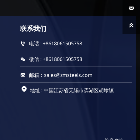


联系
我们
电话 : +8618061505758

微信 : +8618061505758

邮箱：sales@zmsteels.com


地址 : 中国江苏省无锡市滨湖区胡埭镇