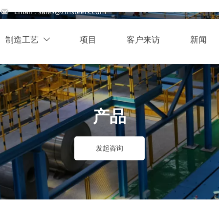

Email : sales@zmsteels.com
制造工艺
项目
客户来访
新闻

产品
发起咨询