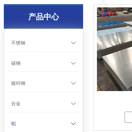
产品中心
不锈钢

碳钢

镀锌钢

合金

铝
