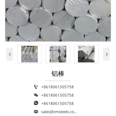
‹
›
铝棒

+8618061505758

+8618061505758

+8618061505758

sales@zmsteels.com