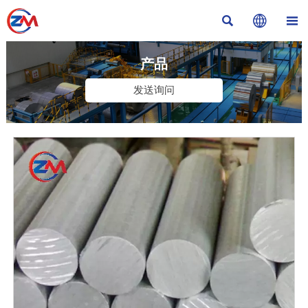



产品
发送询问