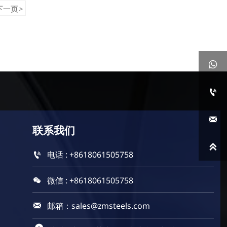
下一页
>



联系
我们

电话 : +8618061505758

微信 : +8618061505758

邮箱：sales@zmsteels.com
