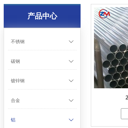
产品中心
不锈钢

碳钢

镀锌钢

合金

铝
