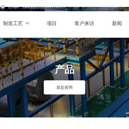

Email : sales@zmsteels.com
制造工艺
项目
客户来访
新闻

产品
发起咨询